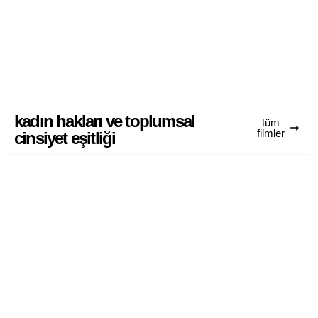
i̇stanbul çeperlerindeki toprağa
dönüş
4
kadın hakları ve toplumsal
tüm
filmler
cinsiyet eşitliği
derin yoksulluğun görünmeyen
yüzü kadınlar
0