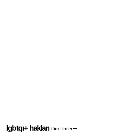
haklı mücadele
2
yaşam haklarımıza müdahaleye sen
de ses ver
0
lgbtqi+ hakları
tüm filmler