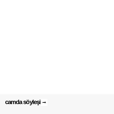
tek mevsim
4
çalışma hayatında mülteci kadınlar
4
camda söyleşi