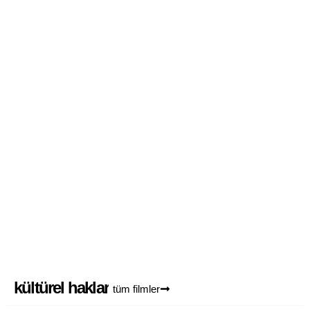
yuva
3
sınırlar
4
kültürel haklar
tüm filmler