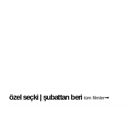
omniptikon
1
özel seçki | şubattan beri
tüm filmler