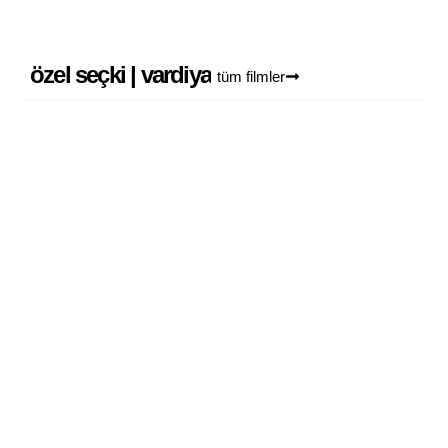
özel seçki | vardiya
tüm filmler
vakti gelince
4