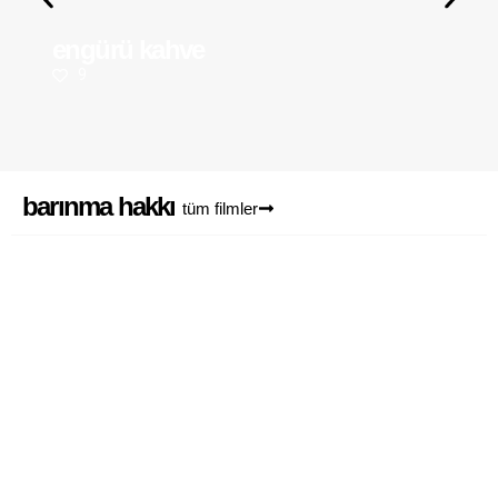
engürü kahve
9
barınma hakkı
tüm filmler
depremin en ötekileri: domların
sesini duyun!
1