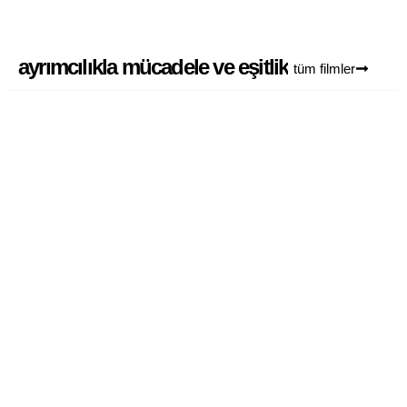
ayrımcılıkla mücadele ve eşitlik
tüm filmler
dargeçit
5