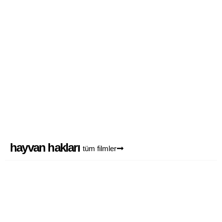
bizim i̇çin yeterli
2
hayvan hakları
tüm filmler