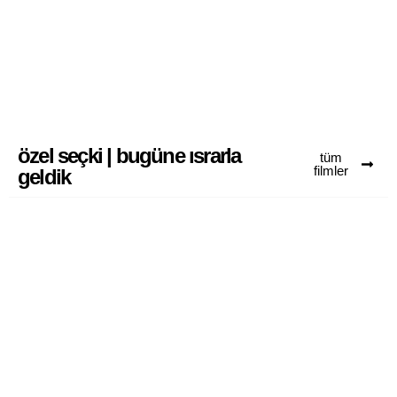
i̇ki taşın arası
1
özel seçki | bugüne ısrarla
tüm
filmler
geldik
semtin kramponları-1: i̇zmir’in çok
milletli yapısının kente kattıkları
3