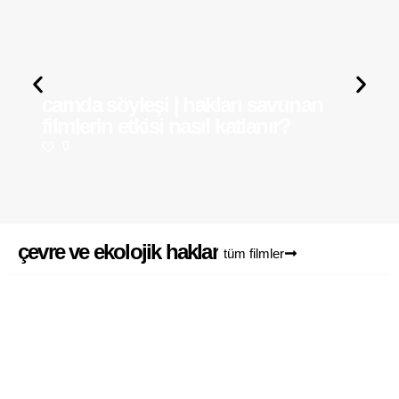
camda söyleşi | hakları savunan
filmlerin etkisi nasıl katlanır?
0
çevre ve ekolojik haklar
tüm filmler