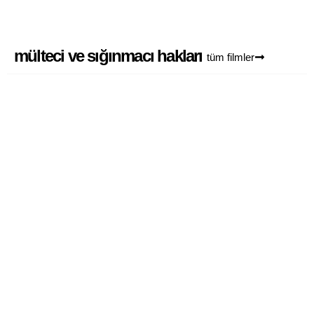
mülteci ve sığınmacı hakları
tüm filmler
yolun dışında
9