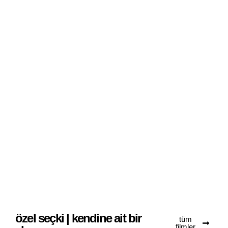
özel seçki | kendine ait bir
tüm
filmler