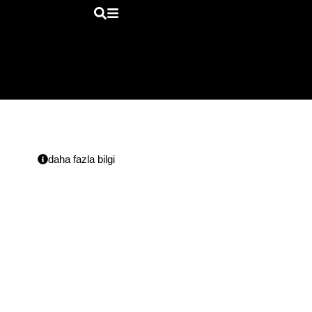
YERYÜZÜNDEKILER
Harun Yel
daha fazla bilgi